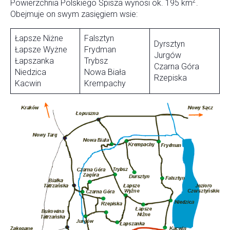
2
Powierzchnia Polskiego Spisza wynosi ok. 195 km
.
Obejmuje on swym zasięgiem wsie:
Łapsze Niżne
Falsztyn
Dyrsztyn
Łapsze Wyżne
Frydman
Jurgów
Łapszanka
Trybsz
Czarna Góra
Niedzica
Nowa Biała
Rzepiska
Kacwin
Krempachy