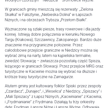
Wodnych Czorsztyn – Niedzica – Sromowce Wyżne.
W granicach gminy mieszczą się rezerwaty: „Zielona
Skałka” w Falsztynie, „Niebieska Dolina” w Łapszach
Niżnych, i na obrzeżach Trybsza „Przełom Białki”.
Wyznaczone są szlaki piesze, trasy rowerowe i dla jazdy
konnej. Istnieją dobre połączenia w kierunku Nowego
Targu (Krakowa), Szczawnicy, Zakopanego. Bardzo duże
znaczenie ma przygraniczne położenie. Przez
całodobowe przejście graniczne w Niedzicy można się
wybrać zimą na narty, latem na kąpieliska termalne,
zwiedzić Słowację – zwłaszcza pozostałą część Spisza,
leżącego w granicach Słowacji. Przez przejście MRG oraz
turystyczne w Kacwinie można się wybrać na dłuższe i
krótsze trasy turystyczne na Zamagurze.
Atutem gminy jest kultowany folklor Spiski: przez zespoły
„Czardacz”, „Dunajec”, i „Weselica” z Niedzicy; „Spiszacy” i
„Mali Spiszacy” z Łapsz Niżnych; „Kacwinianie” z Kacwina;
i „Frydmanianie” z Frydmana. Działają tu trzy orkiestry
dęte: Frydman, Łapsze Niżne i Łapsze Wyżne. Odbywają