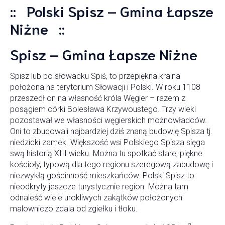
:: Polski Spisz – Gmina Łapsze
Niżne ::
Spisz – Gmina Łapsze Niżne
Spisz lub po słowacku Spiś, to przepiękna kraina
położona na terytorium Słowacji i Polski. W roku 1108
przeszedł on na własność króla Węgier – razem z
posągiem córki Bolesława Krzywoustego. Trzy wieki
pozostawał we własności węgierskich możnowładców.
Oni to zbudowali najbardziej dziś znaną budowlę Spisza tj.
niedzicki zamek. Większość wsi Polskiego Spisza sięga
swą historią XIII wieku. Można tu spotkać stare, piękne
kościoły, typową dla tego regionu szeregową zabudowę i
niezwykłą gościnność mieszkańców. Polski Spisz to
nieodkryty jeszcze turystycznie region. Można tam
odnaleść wiele urokliwych zakątków położonych
malowniczo zdala od zgiełku i tłoku.