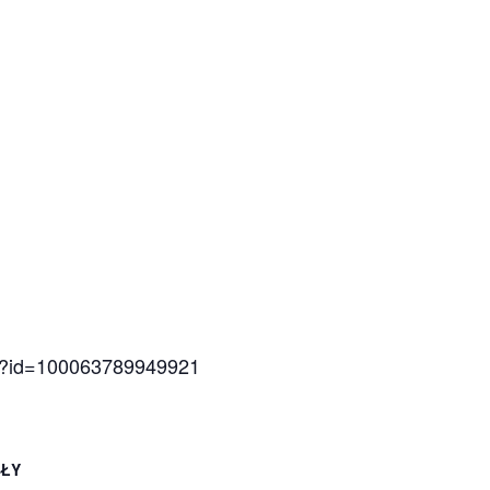
hp?id=100063789949921
ŁY