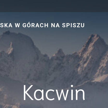
OSKA W GÓRACH NA SPISZU
Kacwin