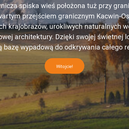
icza spiska wieś położona tuż przy grani
artym przejściem granicznym Kacwin-Ostu
ch krajobrazów, urokliwych naturalnych
owej architektury. Dzięki swojej świetnej lo
ą bazę wypadową do odkrywania całego r
Witojcie!